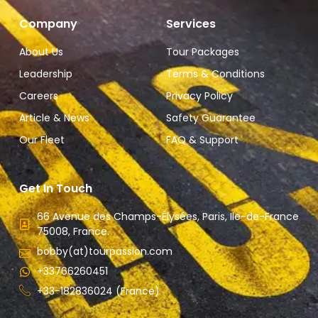
Company
Services
About Us
Tour Packages
Leadership
Terms & Conditions
Careers
Privacy Policy
Article & News
Safety Guarantee
Our Fleet
FAQ & Support
Get In Touch
66 Avenue des Champs-Élysées, Paris, Ile-de-France
75008, France.
bobby(at)tourpassion.com
+33766260451
+33-182836024 (France)