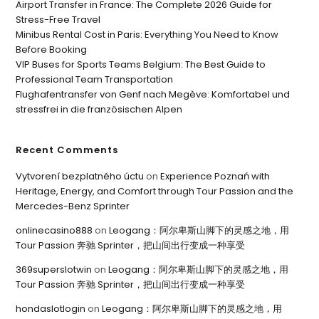
Airport Transfer in France: The Complete 2026 Guide for
Stress-Free Travel
Minibus Rental Cost in Paris: Everything You Need to Know
Before Booking
VIP Buses for Sports Teams Belgium: The Best Guide to
Professional Team Transportation
Flughafentransfer von Genf nach Megève: Komfortabel und
stressfrei in die französischen Alpen
Recent Comments
Vytvorení bezplatného úctu
on
Experience Poznań with
Heritage, Energy, and Comfort through Tour Passion and the
Mercedes-Benz Sprinter
onlinecasino888
on
Leogang：阿尔卑斯山脚下的灵感之地，用
Tour Passion 奔驰 Sprinter，把山间出行变成一种享受
369superslotwin
on
Leogang：阿尔卑斯山脚下的灵感之地，用
Tour Passion 奔驰 Sprinter，把山间出行变成一种享受
hondaslotlogin
on
Leogang：阿尔卑斯山脚下的灵感之地，用