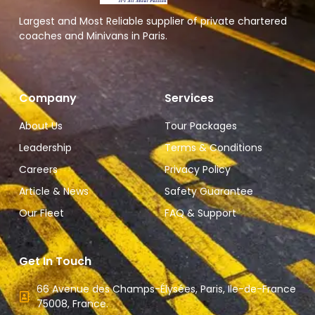
Largest and Most Reliable supplier of private chartered
coaches and Minivans in Paris.
Company
Services
About Us
Tour Packages
Leadership
Terms & Conditions
Careers
Privacy Policy
Article & News
Safety Guarantee
Our Fleet
FAQ & Support
Get In Touch
66 Avenue des Champs-Élysées, Paris, Ile-de-France
75008, France.