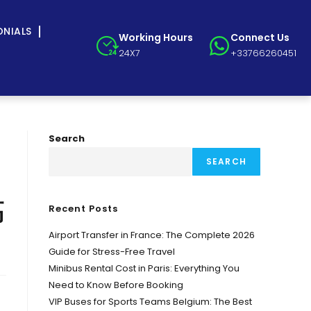
ONIALS
Working Hours
Connect Us
24X7
+33766260451
Search
SEARCH
高
Recent Posts
Airport Transfer in France: The Complete 2026
Guide for Stress-Free Travel
Minibus Rental Cost in Paris: Everything You
Need to Know Before Booking
VIP Buses for Sports Teams Belgium: The Best