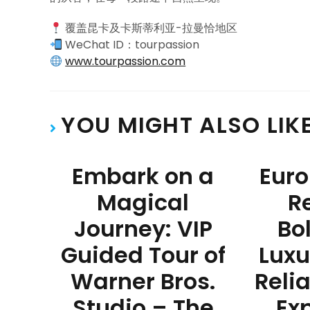
覆盖昆卡及卡斯蒂利亚-拉曼恰地区
WeChat ID：tourpassion
www.tourpassion.com
YOU MIGHT ALSO LIK
Embark on a
Eur
Magical
R
Journey: VIP
Bo
Guided Tour of
Luxu
Warner Bros.
Reli
Studio – The
Ex