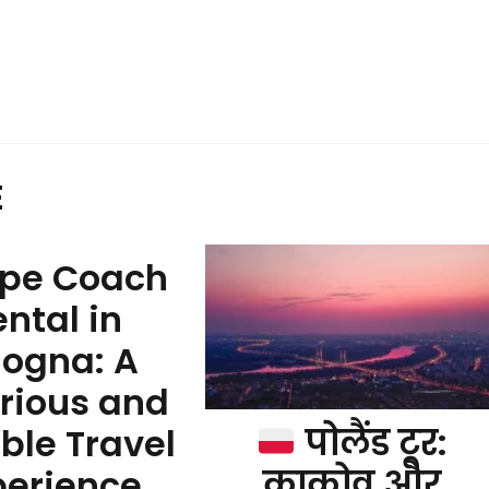
E
ope Coach
ental in
logna: A
rious and
पोलैंड टूर:
able Travel
क्राकोव और
perience