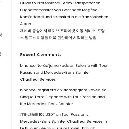
Guide to Professional Team Transportation
Flughafentransfer von Genf nach Megève:
Komfortabel und stressfrei in die französischen
Alpen
제네바 공항에서 메제브 프라이빗 이동 서비스: 프랑
貌
스 알프스 여행을 더욱 편안하게 시작하는 방법
城
Recent Comments
binance Norādījuma kods
on
Salerno with Tour
Passion and Mercedes-Benz Sprinter
Chauffeur Services
binance Registrera
on
Riomaggiore Revealed:
Cinque Terre Elegance with Tour Passion and
the Mercedes-Benz Sprinter
注册以获取100 USDT
on
Tour Passion’s
Mercedes-Benz Sprinter Chauffeur Services in
Le Puy-en-Velay – Luxury Travel Through