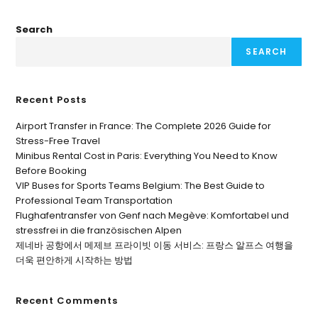
Search
SEARCH
Recent Posts
Airport Transfer in France: The Complete 2026 Guide for
Stress-Free Travel
Minibus Rental Cost in Paris: Everything You Need to Know
Before Booking
VIP Buses for Sports Teams Belgium: The Best Guide to
Professional Team Transportation
Flughafentransfer von Genf nach Megève: Komfortabel und
stressfrei in die französischen Alpen
제네바 공항에서 메제브 프라이빗 이동 서비스: 프랑스 알프스 여행을
더욱 편안하게 시작하는 방법
Recent Comments