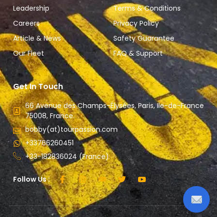
Leadership
Terms & Conditions
Careers
Privacy Policy
Article & News
Safety Guarantee
Our Fleet
FAQ & Support
Get In Touch
66 Avenue des Champs-Élysées, Paris, Ile-de-France
75008, France.
bobby(at)tourpassion.com
+33766260451
+33-182836024 (France)
Follow Us :