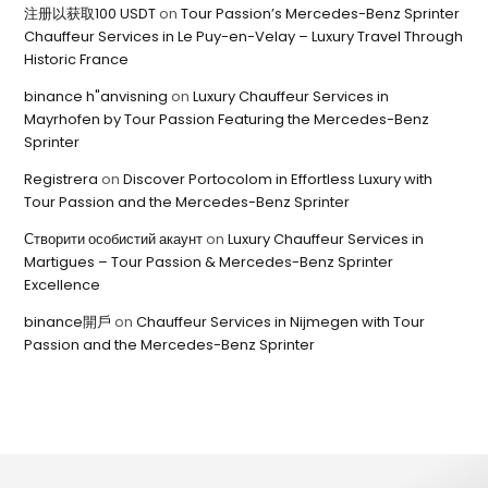
注册以获取100 USDT
on
Tour Passion’s Mercedes-Benz Sprinter
Chauffeur Services in Le Puy-en-Velay – Luxury Travel Through
Historic France
binance h"anvisning
on
Luxury Chauffeur Services in
Mayrhofen by Tour Passion Featuring the Mercedes-Benz
Sprinter
Registrera
on
Discover Portocolom in Effortless Luxury with
Tour Passion and the Mercedes-Benz Sprinter
Створити особистий акаунт
on
Luxury Chauffeur Services in
Martigues – Tour Passion & Mercedes-Benz Sprinter
Excellence
binance開戶
on
Chauffeur Services in Nijmegen with Tour
Passion and the Mercedes-Benz Sprinter