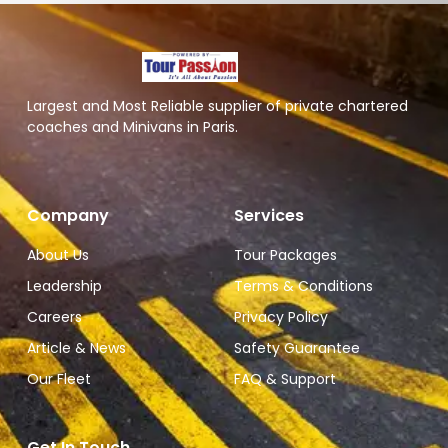
Largest and Most Reliable supplier of private chartered
coaches and Minivans in Paris.
Company
Services
About Us
Tour Packages
Leadership
Terms & Conditions
Careers
Privacy Policy
Article & News
Safety Guarantee
Our Fleet
FAQ & Support
Get In Touch