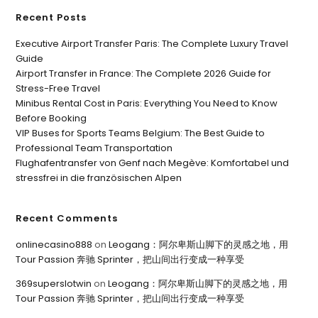
Recent Posts
Executive Airport Transfer Paris: The Complete Luxury Travel
Guide
Airport Transfer in France: The Complete 2026 Guide for
Stress-Free Travel
Minibus Rental Cost in Paris: Everything You Need to Know
Before Booking
VIP Buses for Sports Teams Belgium: The Best Guide to
Professional Team Transportation
Flughafentransfer von Genf nach Megève: Komfortabel und
stressfrei in die französischen Alpen
Recent Comments
onlinecasino888
on
Leogang：阿尔卑斯山脚下的灵感之地，用
Tour Passion 奔驰 Sprinter，把山间出行变成一种享受
369superslotwin
on
Leogang：阿尔卑斯山脚下的灵感之地，用
Tour Passion 奔驰 Sprinter，把山间出行变成一种享受