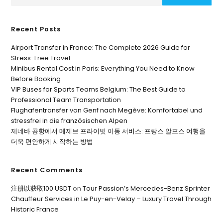
Recent Posts
Airport Transfer in France: The Complete 2026 Guide for
Stress-Free Travel
Minibus Rental Cost in Paris: Everything You Need to Know
Before Booking
VIP Buses for Sports Teams Belgium: The Best Guide to
Professional Team Transportation
Flughafentransfer von Genf nach Megève: Komfortabel und
stressfrei in die französischen Alpen
제네바 공항에서 메제브 프라이빗 이동 서비스: 프랑스 알프스 여행을
더욱 편안하게 시작하는 방법
Recent Comments
注册以获取100 USDT
on
Tour Passion’s Mercedes-Benz Sprinter
Chauffeur Services in Le Puy-en-Velay – Luxury Travel Through
Historic France