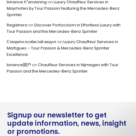
binance h"anvisning
on
Luxury Chauffeur Services in
Mayrhofen by Tour Passion Featuring the Mercedes-Benz
Sprinter
Registrera
on
Discover Portocolom in Effortless Luxury with
Tour Passion and the Mercedes-Benz Sprinter
Створити особистий акаунт
on
Luxury Chauffeur Services in
Martigues – Tour Passion & Mercedes-Benz Sprinter
Excellence
binance開戶
on
Chauffeur Services in Nijmegen with Tour
Passion and the Mercedes-Benz Sprinter
Signup our newsletter to get
update information, news, insight
or promotions.