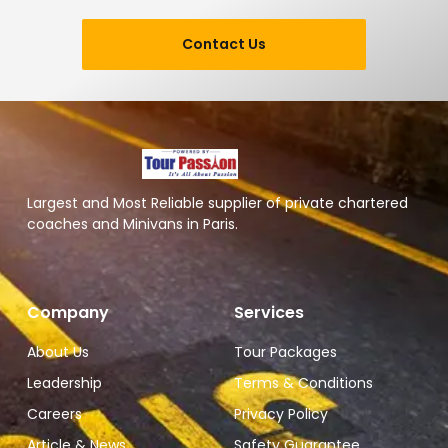
Contact Us
Largest and Most Reliable supplier of private chartered
coaches and Minivans in Paris.
Company
Services
About Us
Tour Packages
Leadership
Terms & Conditions
Careers
Privacy Policy
Article & News
Safety Guarantee