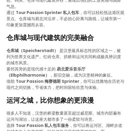
轮、码头、仓库与现代建筑并存，展现出强烈的工业美感与国际
气息。
通过
Tour Passion Sprinter 私人包车
，你可以轻松抵达港区观
景点、仓库城与易北河沿岸，不必担心距离与路线，让城市第一
印象更加震撼而从容。
仓库城与现代建筑的完美融合
仓库城（Speicherstadt）
是汉堡最具标志性的区域之一，被
列为世界文化遗产。红砖仓库、拱桥和运河共同构成极具辨识度
的城市风景。
紧邻其旁的是现代感十足的
易北爱乐音乐厅
（Elbphilharmonie）
，新旧交融，成为汉堡精神的象征。
借助
Tour Passion 梅赛德斯 Sprinter
，你可以优雅地在历史与
现代之间切换，节省体力，把时间留给欣赏与体验。
运河之城，比你想象的更浪漫
很多人不知道，汉堡的桥梁数量甚至超过威尼斯。城市内部遍布
运河与湖泊，让这座大都市多了一份柔软与诗意。
选择
Tour Passion 私人包车服务
，你可以将运河区、湖畔步道