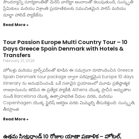
సౌందర్యాన్ని సూర్యకాంతితో మెరిసే వాలెట్టా అందాలతో కలుపుతుంది, సంస్కృతి
ప్రేమికులు మరియు విశ్రాంతి ప్రయాణికులకు సముచితమైన పారిస్ మరియు
మాల్టా హాలిడే ప్యాకేజ్‌ను
Read More »
Tour Passion Europe Multi Country Tour – 10
Days Greece Spain Denmark with Hotels &
Transfers
February 21, 2026
హోటళ్లు మరియు ట్రాన్స్‌ఫర్‌లతో కూడిన ఈ సమగ్రంగా రూపొందించిన Greece
Spain Denmark tour package ద్వారా పరిపూర్ణమైన Europe 10 days
itinerary ను అనుభవించండి. ఒకే సజావైన ప్రయాణంలో మూడు ప్రతిష్ఠాత్మక
రాజధానులను కలిపిన ఈ ప్రత్యేక ప్యాకేజీ, Athens యొక్క ప్రాచీన అద్భుతాల
నుండి Barcelona యొక్క ఉత్సాహభరిత వీధుల వరకు, మరియు
Copenhagen యొక్క స్టైలిష్ ఆకర్షణ వరకు మిమ్మల్ని తీసుకెళ్తుంది. సంస్కృతి,
తీరప్రాంత
Read More »
ఉత్తమ స్విట్జర్లాండ్ 10 రోజుల యాత్రా ప్రణాళిక – హోటల్,