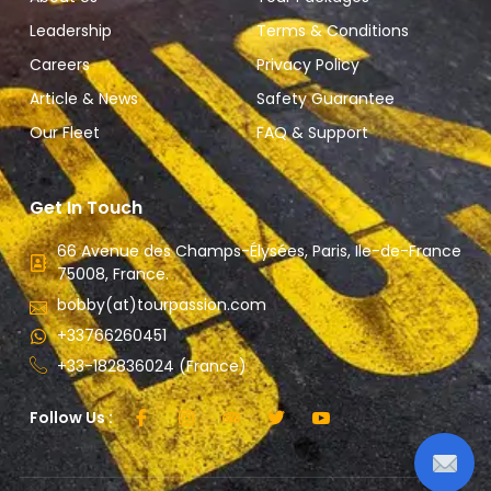
Leadership
Terms & Conditions
Careers
Privacy Policy
Article & News
Safety Guarantee
Our Fleet
FAQ & Support
Get In Touch
66 Avenue des Champs-Élysées, Paris, Ile-de-France
75008, France.
bobby(at)tourpassion.com
+33766260451
+33-182836024 (France)
Follow Us :