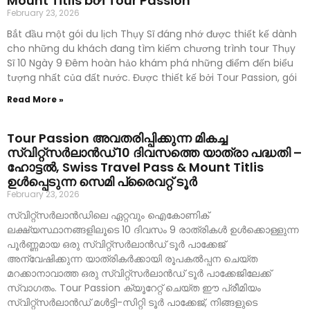
Mount Titlis bởi Tour Passion
February 23, 2026
Bắt đầu một gói du lịch Thụy Sĩ đáng nhớ được thiết kế dành
cho những du khách đang tìm kiếm chương trình tour Thụy
Sĩ 10 Ngày 9 Đêm hoàn hảo khám phá những điểm đến biểu
tượng nhất của đất nước. Được thiết kế bởi Tour Passion, gói
Read More »
Tour Passion അവതരിപ്പിക്കുന്ന മികച്ച
സ്വിറ്റ്സർലാൻഡ് 10 ദിവസത്തെ യാത്രാ പദ്ധതി –
ഹോട്ടൽ, Swiss Travel Pass & Mount Titlis
ഉൾപ്പെടുന്ന സെമി പ്രൈവറ്റ് ടൂർ
February 23, 2026
സ്വിറ്റ്സർലാൻഡിലെ ഏറ്റവും ഐകോണിക്
ലക്ഷ്യസ്ഥാനങ്ങളിലൂടെ 10 ദിവസം 9 രാത്രികൾ ഉൾക്കൊള്ളുന്ന
പൂർണ്ണമായ ഒരു സ്വിറ്റ്സർലാൻഡ് ടൂർ പാക്കേജ്
അന്വേഷിക്കുന്ന യാത്രികർക്കായി രൂപകൽപ്പന ചെയ്ത
മറക്കാനാവാത്ത ഒരു സ്വിറ്റ്സർലാൻഡ് ടൂർ പാക്കേജിലേക്ക്
സ്വാഗതം. Tour Passion ക്യൂറേറ്റ് ചെയ്ത ഈ പ്രീമിയം
സ്വിറ്റ്സർലാൻഡ് മൾട്ടി-സിറ്റി ടൂർ പാക്കേജ്, നിങ്ങളുടെ