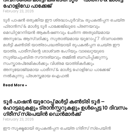
ഹോളിഡേ പാക്കേജ്
February 23, 2026
ടൂർ പാഷൻ ഒരുക്കിയ ഈ ശ്രദ്ധാപൂർവ്വം രൂപകൽപ്പന ചെയ്ത
ഫ്രാൻസ് & മാൾട്ട ടൂർ പാക്കേജിലൂടെ പ്രണയവും
മെഡിറ്ററേനിയൻ ആകർഷണവും ചേർന്ന അതുല്യമായ
അനുഭവം ആസ്വദിക്കൂ. സുതാര്യമായ യൂറോപ്പ് 7 ദിവസത്തെ
മൾട്ടി കൺട്രി യാത്രാപദ്ധതിയായി രൂപകൽപ്പന ചെയ്ത ഈ
യാത്ര, പാരീസിന്റെ ശാശ്വത ഭംഗിയും വാലെറ്റയുടെ
സൂര്യചുംബിത സൗന്ദര്യവും തമ്മിൽ ബന്ധിപ്പിക്കുന്നു,
സംസ്കാരപ്രേമികൾക്കും വിശ്രമ യാത്രികർക്കും
അനുയോജ്യമായ പാരീസ് & മാൾട്ട ഹോളിഡേ പാക്കേജ്
നൽകുന്നു. പ്രശസ്തമായ ഐഫൽ
Read More »
ടൂർ പാഷൻ യൂറോപ്പ് മൾട്ടി കൺട്രി ടൂർ –
ഹോട്ടലുകളും ട്രാൻസ്ഫറുകളും ഉൾപ്പെട്ട 10 ദിവസം
ഗ്രീസ് സ്പെയിൻ ഡെൻമാർക്ക്
February 23, 2026
ഈ സൂക്ഷ്മമായി രൂപകൽപ്പന ചെയ്ത ഗ്രീസ് സ്പെയിൻ