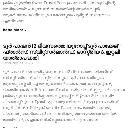
ഉൾപ്പെടുത്തിയ Swiss Travel Pass ഉപയോഗിച്ച് സ്യൂറിച്ചിന്റെ
അഭിജാതത്വം, ലൂസേൺ നഗരത്തിന്റെ ആൽപ്പൈൻ
ആകർഷണം, ജിനീവയുടെ കോസ്മോപൊളിറ്റൻ സൗന്ദര്യം
എന്നിവയെ
Read More »
ടൂർ പാഷൻ 12 ദിവസത്തെ യൂറോപ്പ് ടൂർ പാക്കേജ് –
ഫ്രാൻസ്, സ്വിറ്റ്സർലാൻഡ്, ഓസ്ട്രിയ & ഇറ്റലി
യാത്രാപദ്ധതി
February 23, 2026
ടൂർ പാഷൻ അവതരിപ്പിക്കുന്ന ഈ 12 ദിവസത്തെ ഫ്രാൻസ്
സ്വിറ്റ്സർലാൻഡ് ഓസ്ട്രിയ ഇറ്റലി ടൂർ പാക്കേജിലൂടെ
യൂറോപ്പിന്റെ മികച്ച അനുഭവങ്ങൾ കണ്ടെത്തൂ. ഹോട്ടലുകൾ,
ട്രെയിനുകൾ, സ്വിസ് പാസ്, സ്വകാര്യ ട്രാൻസ്ഫറുകൾ എന്നിവ
ഉൾപ്പെടുന്ന സമ്പൂർണ്ണമായ യൂറോപ്പ് മൾട്ടി-കൺട്രി സെമി-
പ്രൈവറ്റ് ടൂറാണ് ഇത്. ഏറെ ആവശ്യക്കാർ ഉള്ള ഈ പാരിസ്
സൂറിച്ച് ഇൻസ്‌ബ്രുക്ക് വെനീസ് പിസ റോം യാത്രാപദ്ധതി,
പ്രണയം, ആൽപൈൻ സാഹസികത, മനോഹരമായ റെയിൽ
യാത്രകൾ, ഐകോണിക് സ്മാരകങ്ങൾ എന്നിവയെ