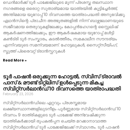
ഡെൻമാർക്ക് ടൂർ പാക്കേജിലൂടെ മൂന്ന് പ്രശസ്ത തലസ്ഥാന
നഗരങ്ങളെ ഒരൊറ്റ സുതാര്യമായ യാത്രയിൽ കൂട്ടിച്ചേർത്ത്,
അന്തിമമായ യൂറോപ്പ് 10 ദിവസത്തെ യാത്രാപദ്ധതി അനുഭവിക്കൂ.
ഏഥൻസിന്റെ പ്രാചീന അത്ഭുതങ്ങളിൽ നിന്ന് ബാഴ്സലോണയുടെ
സജീവമായ തെരുവുകളിലേക്കും കോപ്പൻഹേഗന്റെ സ്റ്റൈലിഷ്
ആകർഷണത്തിലേക്കും, ഈ ആകർഷകമായ യൂറോപ്പ് മൾട്ടി
കൺട്രി ടൂർ സംസ്കാരം, കടൽത്തീരം, സമകാലീന സൗന്ദര്യം
എന്നിവയുടെ സമന്വയമാണ്. ഹോട്ടലുകൾ, സൈറ്റ്സീയിംഗ്,
സ്മൂത്ത് പ്രൈവറ്റ് ട്രാൻസ്ഫറുകൾ
Read More »
ടൂർ പാഷൻ ഒരുക്കുന്ന ഹോട്ടൽ, സ്വിസ് ട്രാവൽ
പാസ് & മൗണ്ട് ടിറ്റ്ലിസ് ഉൾപ്പെടുന്ന മികച്ച
സ്വിറ്റ്സർലാൻഡ് 10 ദിവസത്തെ യാത്രാപദ്ധതി
February 23, 2026
സ്വിറ്റ്സർലാൻഡിലെ ഏറ്റവും പ്രശസ്തമായ
ലക്ഷ്യസ്ഥാനങ്ങളിലുടനീളം പൂർണ്ണമായ സ്വിറ്റ്സർലാൻഡ് 10
ദിവസം 9 രാത്രികളുടെ ടൂർ പാക്കേജ് അന്വേഷിക്കുന്ന
യാത്രികർക്കായി രൂപകൽപ്പന ചെയ്ത മറക്കാനാവാത്ത
സ്വിറ്റ്സർലാൻഡ് ടൂർ പാക്കേജിലേക്ക് സ്വാഗതം. ടൂർ പാഷൻ