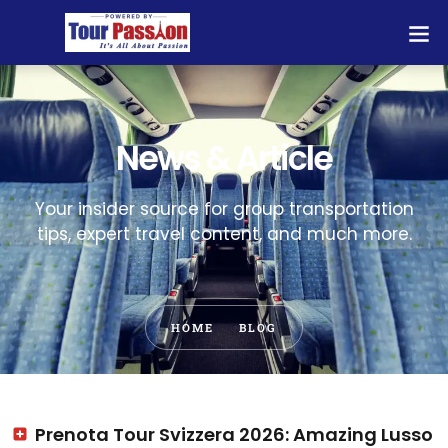
News & Article
Your insider source for group transportation
tips, expert travel content, and much more.
HOME
BLOG
Prenota Tour Svizzera 2026: Amazing Lusso