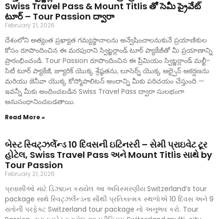
Swiss Travel Pass & Mount Titlis తో సెమీ ప్రైవేట్
టూర్ – Tour Passion ద్వారా
February 21, 2026
దేశంలోని అత్యంత ప్రఖ్యాత గమ్యస్థానాలను అన్వేషించాలనుకునే ప్రయాణికుల
కోసం రూపొందించిన ఈ మరపురాని స్విట్జర్లాండ్ టూర్ ప్యాకేజీతో మీ ప్రయాణాన్ని
ప్రారంభించండి. Tour Passion రూపొందించిన ఈ ప్రీమియం స్విట్జర్లాండ్ మల్టీ-
సిటీ టూర్ ప్యాకేజీ, జ్యూరిక్ యొక్క శ్రేష్ఠతను, లూసెర్న్ యొక్క ఆల్పైన్ ఆకర్షణను
మరియు జెనీవా యొక్క కోస్మోపాలిటన్ అందాన్ని మీకు పరిచయం చేస్తుంది —
ఇవన్నీ మీకు అందించబడిన Swiss Travel Pass ద్వారా సులభంగా
అనుసంధానించబడతాయి.
Read More »
બેસ્ટ સ્વિટ્ઝર્લેન્ડ 10 દિવસની ઇટિનરરી – સેમી પ્રાઇવેટ ટૂર
હોટેલ, Swiss Travel Pass અને Mount Titlis સાથે by
Tour Passion
February 21, 2026
પ્રવાસીઓ માટે ડિઝાઇન કરાયેલ આ અવિસ્મરણીય Switzerland’s tour
package સાથે સ્વિટ્ઝર્લેન્ડના સૌથી પ્રતિકાત્મક સ્થળોએ 10 દિવસ અને 9
રાતોની પરફેક્ટ Switzerland tour package નો અનુભવ કરો. Tour