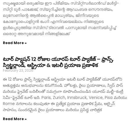
സൂക്ഷ്മമായി ഒരുക്കിയ ഈ പ്രീമിയം സ്വിറ്റ്സർലാൻഡ് മൾട്ടി-
സിറ്റി ടൂർ പാക്കേജ്, സ്യൂറിച്ചിന്റെ ആഡംബര സൌന്ദര്യം,
ലുസേണിന്റെ ആൽപ്പൈൻ മാധുര്യം, ജിനീവയുടെ
കോസ്മോപൊളിറ്റൻ ഭംഗി എന്നിവയെല്ലാം നിങ്ങളുടെ
ഉൾപ്പെടുത്തിയ സ്വിസ് ട്രാവൽ പാസുമായി സമന്വയിപ്പിച്ച്
ഒരൊറ്റ അനുഭവമായി നിങ്ങളിലേക്ക്
Read More »
టూర్ ప్యాషన్ 12 రోజుల యూరప్ టూర్ ప్యాకేజ్ – ఫ్రాన్స్,
స్విట్జర్లాండ్, ఆస్ట్రియా & ఇటలీ ప్రయాణ ప్రణాళిక
February 23, 2026
ఈ 12 రోజుల ఫ్రాన్స్ స్విట్జర్లాండ్ ఆస్ట్రియా ఇటలీ టూర్ ప్యాకేజ్‌తో యూరప్‌లోని
అత్యుత్తమ అనుభవాలను కనుగొనండి. హోటళ్లు, రైలు ప్రయాణాలు, స్విస్ పాస్
మరియు ప్రైవేట్ బదిలీలతో సమగ్రంగా రూపొందించబడిన యూరప్ మల్టీ-కంట్రీ
సెమీ-ప్రైవేట్ టూర్ ఇది. Paris, Zurich, Innsbruck, Venice, Pisa మరియు
Rome నగరాలను కలుపుతూ ఈ ప్రత్యేక ప్రయాణ ప్రణాళిక ప్రేమ, ఆల్పైన్
సాహసం, సుందరమైన రైలు ప్రయాణాలు మరియు ప్రసిద్ధ చారిత్రక
Read More »