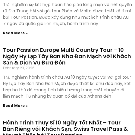
Trải nghiệm sự kết hợp hoàn hảo giữa lãng mạn và nét quyến
rũ Địa Trung Hải với gói tour Pháp và Malta được thiết kế tỉ mỉ
bởi Tour Passion. Được xây dựng như một lịch trình châu Âu
7 ngày đa quốc gia liền mạch, hành trình này
Read More »
Tour Passion Europe Multi Country Tour – 10
Ngày Hy Lạp Tây Ban Nha Đan Mạch với Khách
Sạn & Dịch Vụ Đưa Đón
February 23, 2026
Trải nghiệm hành trình châu Âu 10 ngày tuyệt vời với gói tour
Hy Lạp Tây Ban Nha Đan Mạch được thiết kế chu đáo này, kết
hợp ba thủ đô mang tính biểu tượng trong một chuyến đi
liền mạch. Từ những kỳ quan cổ đại của Athens đến
Read More »
Hành Trình Thụy Sĩ 10 Ngày Tốt Nhất – Tour
Bán Riêng với Khách Sạn, Swiss Travel Pass &