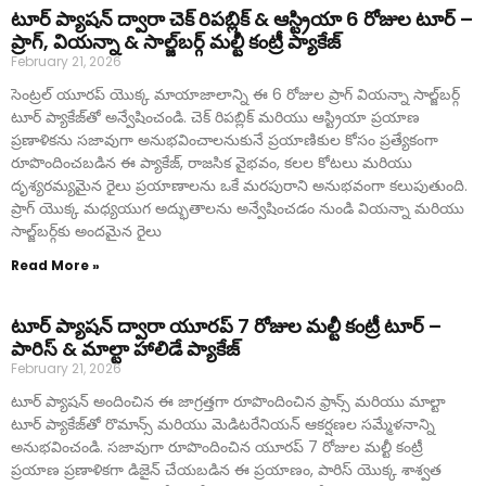
టూర్ ప్యాషన్ ద్వారా చెక్ రిపబ్లిక్ & ఆస్ట్రియా 6 రోజుల టూర్ –
ప్రాగ్, వియన్నా & సాల్జ్‌బర్గ్ మల్టీ కంట్రీ ప్యాకేజ్
February 21, 2026
సెంట్రల్ యూరప్ యొక్క మాయాజాలాన్ని ఈ 6 రోజుల ప్రాగ్ వియన్నా సాల్జ్‌బర్గ్
టూర్ ప్యాకేజ్‌తో అన్వేషించండి. చెక్ రిపబ్లిక్ మరియు ఆస్ట్రియా ప్రయాణ
ప్రణాళికను సజావుగా అనుభవించాలనుకునే ప్రయాణికుల కోసం ప్రత్యేకంగా
రూపొందించబడిన ఈ ప్యాకేజ్, రాజసిక వైభవం, కలల కోటలు మరియు
దృశ్యరమ్యమైన రైలు ప్రయాణాలను ఒకే మరపురాని అనుభవంగా కలుపుతుంది.
ప్రాగ్ యొక్క మధ్యయుగ అద్భుతాలను అన్వేషించడం నుండి వియన్నా మరియు
సాల్జ్‌బర్గ్‌కు అందమైన రైలు
Read More »
టూర్ ప్యాషన్ ద్వారా యూరప్ 7 రోజుల మల్టీ కంట్రీ టూర్ –
పారిస్ & మాల్టా హాలిడే ప్యాకేజ్
February 21, 2026
టూర్ ప్యాషన్ అందించిన ఈ జాగ్రత్తగా రూపొందించిన ఫ్రాన్స్ మరియు మాల్టా
టూర్ ప్యాకేజ్‌తో రొమాన్స్ మరియు మెడిటరేనియన్ ఆకర్షణల సమ్మేళనాన్ని
అనుభవించండి. సజావుగా రూపొందించిన యూరప్ 7 రోజుల మల్టీ కంట్రీ
ప్రయాణ ప్రణాళికగా డిజైన్ చేయబడిన ఈ ప్రయాణం, పారిస్ యొక్క శాశ్వత