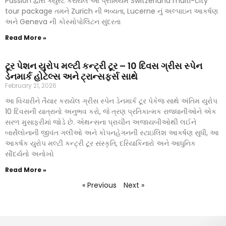
Passion દ્વારા ક્યુરેટ કરાયેલ આ પ્રીમિયમ Switzerland multi-city
tour package તમને Zurich ની ભવ્યતા, Lucerne નું અલ્પાઇન આકર્ષણ
અને Geneva ની કોસ્મોપોલિટન સુંદરતા
Read More »
ટૂર પેશન યુરોપ મલ્ટી કન્ટ્રી ટૂર – 10 દિવસ ગ્રીસ સ્પેન
ડેનમાર્ક હોટેલ્સ અને ટ્રાન્સફર્સ સાથે
February 21, 2026
આ વિચારીને તૈયાર કરાયેલ ગ્રીસ સ્પેન ડેનમાર્ક ટૂર પેકેજ સાથે અંતિમ યુરોપ
10 દિવસની યાત્રાનો અનુભવ કરો, જે ત્રણ પ્રતિકાત્મક રાજધાનીઓને એક
સરળ મુસાફરીમાં જોડે છે. એથન્સના પ્રાચીન અજાયબીઓથી લઈને
બાર્સેલોનાની જીવંત ગલીઓ અને કોપનહેગનની સ્ટાઇલિશ આકર્ષણ સુધી, આ
આકર્ષક યુરોપ મલ્ટી કન્ટ્રી ટૂર સંસ્કૃતિ, દરિયાકિનારો અને આધુનિક
સૌંદર્યનો અનોખો
Read More »
« Previous
Next »