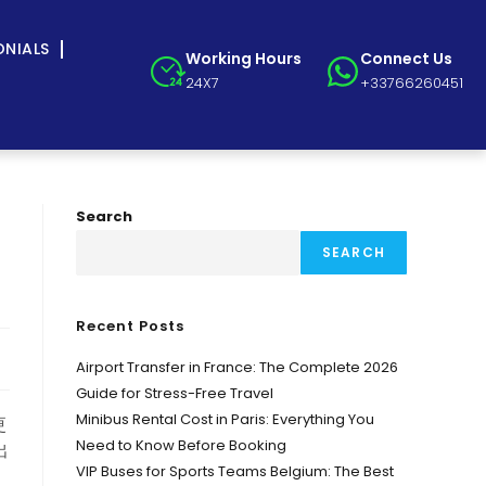
ONIALS
Working Hours
Connect Us
24X7
+33766260451
Search
SEARCH
Recent Posts
Airport Transfer in France: The Complete 2026
Guide for Stress-Free Travel
Minibus Rental Cost in Paris: Everything You
更
Need to Know Before Booking
出
VIP Buses for Sports Teams Belgium: The Best