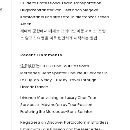
Guide to Professional Team Transportation
华
Flughafentransfer von Genf nach Megève:
Komfortabel und stressfrei in die französischen
Alpen
제네바 공항에서 메제브 프라이빗 이동 서비스: 프랑
스 알프스 여행을 더욱 편안하게 시작하는 방법
Recent Comments
注册以获取100 USDT
on
Tour Passion’s
Mercedes-Benz Sprinter Chauffeur Services in
Le Puy-en-Velay – Luxury Travel Through
Historic France
binance h"anvisning
on
Luxury Chauffeur
Services in Mayrhofen by Tour Passion
Featuring the Mercedes-Benz Sprinter
Registrera
on
Discover Portocolom in Effortless
Luxury with Tour Passion and the Mercedes-