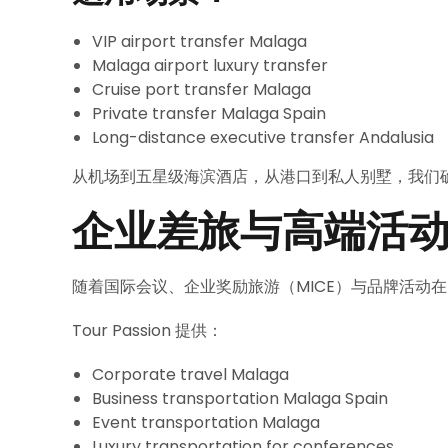
VIP airport transfer Malaga
Malaga airport luxury transfer
Cruise port transfer Malaga
Private transfer Malaga Spain
Long-distance executive transfer Andalusia
从机场到五星级海滨酒店，从港口到私人别墅，我们
企业差旅与高端活
随着国际会议、企业奖励旅游（MICE）与品牌活动在 
Tour Passion 提供：
Corporate travel Malaga
Business transportation Malaga Spain
Event transportation Malaga
Luxury transportation for conferences