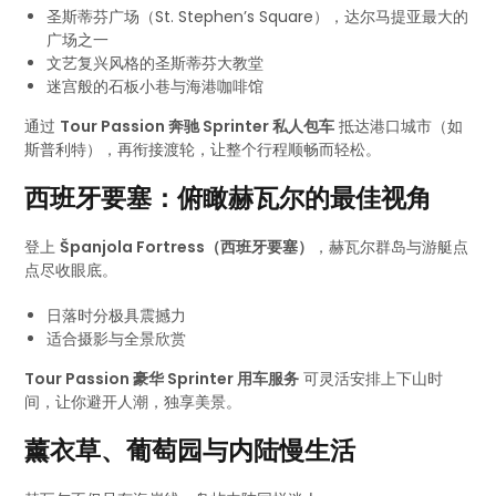
圣斯蒂芬广场（St. Stephen’s Square），达尔马提亚最大的
广场之一
文艺复兴风格的圣斯蒂芬大教堂
迷宫般的石板小巷与海港咖啡馆
通过
Tour Passion 奔驰 Sprinter 私人包车
抵达港口城市（如
斯普利特），再衔接渡轮，让整个行程顺畅而轻松。
西班牙要塞：俯瞰赫瓦尔的最佳视角
登上
Španjola Fortress（西班牙要塞）
，赫瓦尔群岛与游艇点
点尽收眼底。
日落时分极具震撼力
适合摄影与全景欣赏
Tour Passion 豪华 Sprinter 用车服务
可灵活安排上下山时
间，让你避开人潮，独享美景。
薰衣草、葡萄园与内陆慢生活