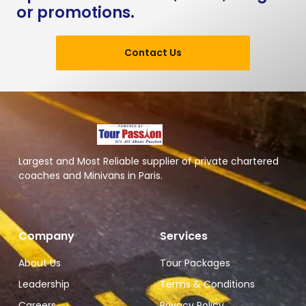
or promotions.
Contact Us
Largest and Most Reliable supplier of private chartered
coaches and Minivans in Paris.
Company
Services
About Us
Tour Packages
Leadership
Terms & Conditions
Careers
Privacy Policy