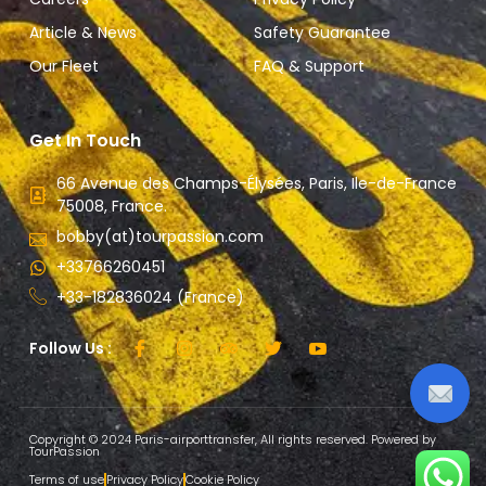
Article & News
Safety Guarantee
Our Fleet
FAQ & Support
Get In Touch
66 Avenue des Champs-Élysées, Paris, Ile-de-France
75008, France.
bobby(at)tourpassion.com
+33766260451
+33-182836024 (France)
Follow Us :
Copyright © 2024 Paris-airporttransfer, All rights reserved. Powered by
TourPassion
Terms of use
Privacy Policy
Cookie Policy