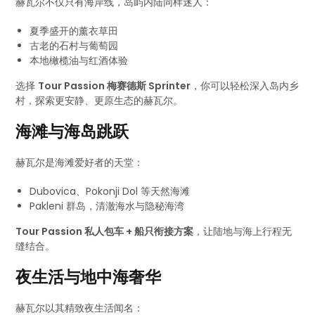
赫瓦尔不仅只有海岸线，岛屿内陆同样迷人：
夏季盛开的薰衣草田
古老的石村与葡萄园
本地橄榄油与红酒体验
选择
Tour Passion 梅赛德斯 Sprinter
，你可以轻松深入岛内乡
村，探索更安静、更原生态的赫瓦尔。
海滩与海岛跳跃
赫瓦尔是海滩爱好者的天堂：
Dubovica、Pokonji Dol 等天然海滩
Pakleni 群岛，清澈海水与隐秘海湾
Tour Passion 私人包车 + 船只衔接方案
，让陆地与海上行程无
缝结合。
夜生活与地中海奢华
赫瓦尔以其精致夜生活闻名：